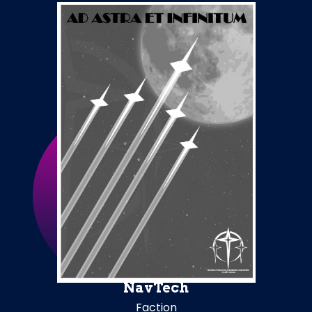
NavTech
Faction